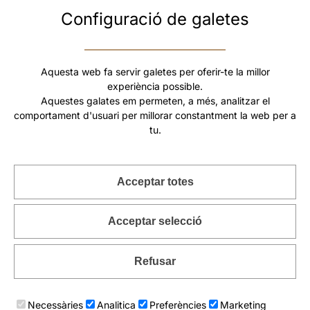
Configuració de galetes
Collaret ètnic de cordons Nuba
Collaret ètnic de cordons Mursi
89
€
89
€
Aquesta web fa servir galetes per oferir-te la millor
Add to cart
Add to cart
experiència possible.
Aquestes galates em permeten, a més, analitzar el
comportament d'usuari per millorar constantment la web per a
tu.
CLUB ANUSKAS >> -5€
Acceptar totes
CLUB ANUSKAS
COL·LECCIONS
Acceptar selecció
Anells amples
Anells de banda ampla
Anells plata blanca
Refusar
Anells plata negra
Arracades de botó
Arracades de coure
Arracades de plata
Arracades originals
Arracades oxidades
Necessàries
Analitica
Preferències
Marketing