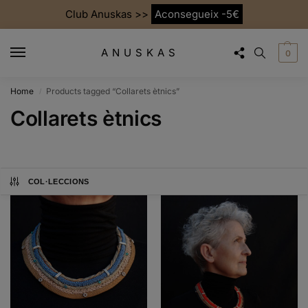
Club Anuskas >>
Aconsegueix -5€
ANUSKAS
0
Home
Products tagged “Collarets ètnics”
/
Collarets ètnics
COL·LECCIONS