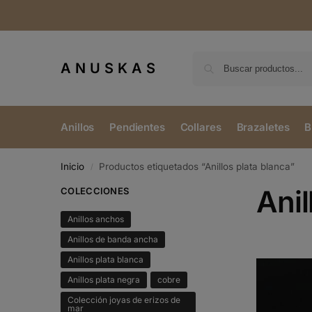
ANUSKAS
Anillos
Pendientes
Collares
Brazaletes
B
Inicio
Productos etiquetados “Anillos plata blanca”
/
Anil
COLECCIONES
Anillos anchos
Anillos de banda ancha
Anillos plata blanca
Anillos plata negra
cobre
Colección joyas de erizos de
mar