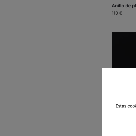
Anillo de 
110
€
Estas coo