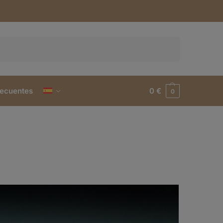
Buscar
recuentes
0
€
0