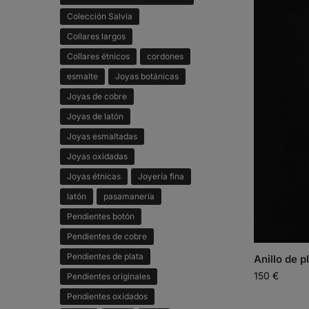
Colección Salvia
Collares largos
Collares étnicos
cordones
esmalte
Joyas botánicas
Joyas de cobre
Joyas de latón
Joyas esmaltadas
Joyas oxidadas
Joyas étnicas
Joyería fina
latón
pasamanería
Pendientes botón
Pendientes de cobre
Pendientes de plata
Anillo de p
150
€
Pendientes originales
Pendientes oxidados