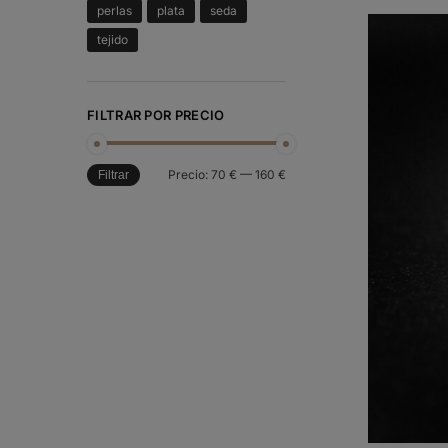
perlas
plata
seda
tejido
FILTRAR POR PRECIO
Precio:
70 €
—
160 €
Filtrar