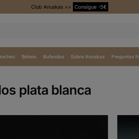
Club Anuskas >>
Consigue -5€
roches
Bolsos
Bufandas
Sobre Anuskas
Preguntas f
los plata blanca