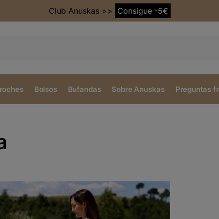
Club Anuskas >>
Consigue -5€
roches
Bolsos
Bufandas
Sobre Anuskas
Preguntas f
a