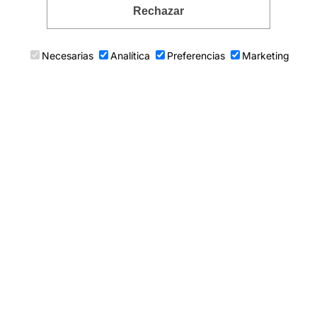
Rechazar
Necesarias
Analítica
Preferencias
Marketing
COLECCIONES
Anillos anchos
Anillos de banda ancha
Anillos plata blanca
Anillos plata negra
cobre