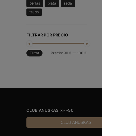
perlas
plata
seda
tejido
FILTRAR POR PRECIO
Precio:
90 €
—
100 €
Filtrar
CLUB ANUSKAS >> -5€
CLUB ANUSKAS