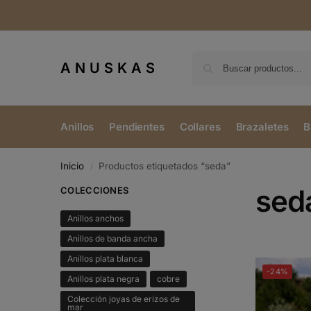
ANUSKAS
Anillos
Pendientes
Collares
Brazaletes
B
Inicio
Productos etiquetados “seda”
/
sed
COLECCIONES
Anillos anchos
Anillos de banda ancha
Anillos plata blanca
-24%
Anillos plata negra
cobre
Colección joyas de erizos de
mar