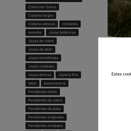
Colección Salvia
Collares largos
Collares étnicos
cordones
esmalte
Joyas botánicas
Joyas de cobre
Joyas de latón
Joyas esmaltadas
Joyas oxidadas
Estas coo
Joyas étnicas
Joyería fina
latón
pasamanería
Pendientes botón
Pendientes de cobre
Pendientes de plata
Capazo pl
99
€
Pendientes originales
130
€
Pendientes oxidados